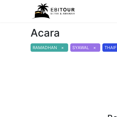
Beranda
P
Acara
RAMADHAN
×
SYAWAL
×
THAIF