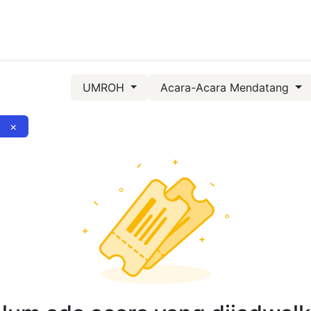
aket
Tentang Kami
Galeri
Hubungi Kami
Panduan Ibad
UMROH
Acara-Acara Mendatang
×