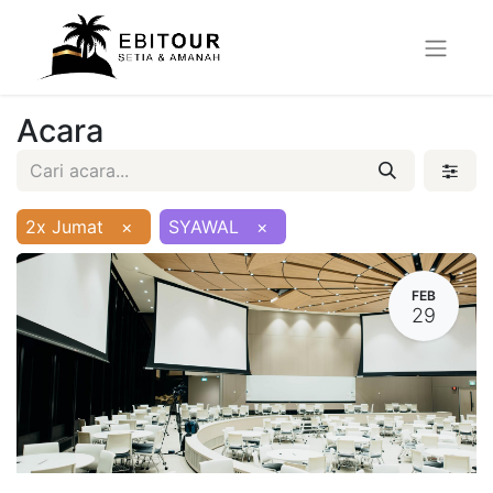
Acara
2x Jumat
×
SYAWAL
×
FEB
29