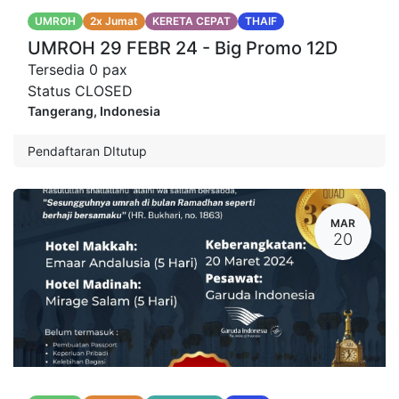
UMROH
2x Jumat
KERETA CEPAT
THAIF
UMROH 29 FEBR 24 - Big Promo 12D
Tersedia
0
pax
Status
CLOSED
Tangerang
,
Indonesia
Pendaftaran DItutup
MAR
20