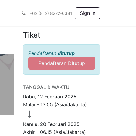
ah
Sign in
+62 (812) 8222-6381
Tiket
Pendaftaran
ditutup
Pendaftaran DItutup
TANGGAL & WAKTU
Rabu, 12 Februari 2025
Mulai -
13.55
(
Asia/Jakarta
)
Kamis, 20 Februari 2025
Akhir -
06.15
(
Asia/Jakarta
)