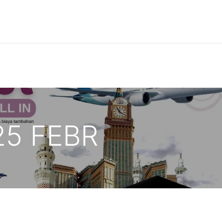
aket
Tentang Kami
Galeri
Hubungi Kami
Panduan Ibad
5 FEBR